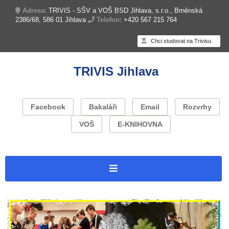
Adresa:
TRIVIS - SŠV a VOŠ BSD Jihlava, s.r.o., Brněnská
2386/68, 586 01 Jihlava
Telefon:
+420 567 215 764
Chci studovat na Trivisu
TRIVIS Jihlava
Facebook
Bakaláři
Email
Rozvrhy
VOŠ
E-KNIHOVNA