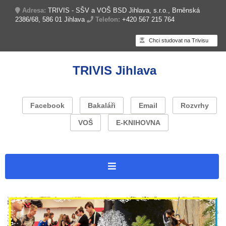
Adresa:
TRIVIS - SŠV a VOŠ BSD Jihlava, s.r.o., Brněnská
2386/68, 586 01 Jihlava
Telefon:
+420 567 215 764
Chci studovat na Trivisu
TRIVIS Jihlava
Facebook
Bakaláři
Email
Rozvrhy
VOŠ
E-KNIHOVNA