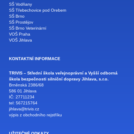
SŠ Vodňany
SŠ Třebechovice pod Orebem
SŠ Brno
SŠ Prostějov
SŠ Brno Veterinární
VOŠ Praha
VOŠ Jihlava
KONTAKTNÍ INFORMACE
TRIVIS – Střední škola veřejnoprávní a Vyšší odborná
škola bezpečnosti silniční dopravy Jihlava, s.r.o.
Brněnská 2386/68
586 01 Jihlava
IČ: 27711234
tel: 567215764
jihlava@trivis.cz
výpis z obchodního rejstříku
UŽITEČNÉ ODKAZY