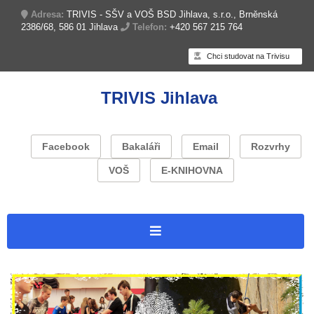
Adresa:
TRIVIS - SŠV a VOŠ BSD Jihlava, s.r.o., Brněnská
2386/68, 586 01 Jihlava
Telefon:
+420 567 215 764
Chci studovat na Trivisu
TRIVIS Jihlava
Facebook
Bakaláři
Email
Rozvrhy
VOŠ
E-KNIHOVNA