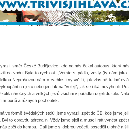
 vyrazili směr České Budějovice, kde na nás čekal autobus, který n
razili na vodu. Byla to rychlost. „Vemte si pádla, vesty (ty nám ja
itelkou Neprašovou nám v rychlosti vysvětlili, jak vlastně tu loď o
upání na jezu nebo jen tak na “voleji”, jak se říká, nevyhnuli. Po 
lik náročných a velkých jezů všichni v pořádku dojeli do cíle. Naloži
áním buřtů a různých pochoutek.
á ve formě švédských stolů, jsme vyrazili zpět do ČB, kde jsme jeli
 Byl to opravdu adrenalin. Vždy jsme sjeli a museli raft vynést zpět
 nás zpět do kempu. Dali jsme si dobrou večeři, poseděli u ohně a šli