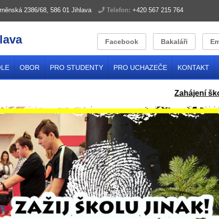
rněnská 2386/68, 586 01 Jihlava
Telefon:
+420 567 215 764
lava
Facebook
Bakaláři
Em
OLE
OBOR
PRO STUDENTY
PRO UCHAZEČE
KONTAKT
Zahájení školního 