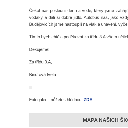
Čekal nás poslední den na vodě, který jsme zahájili
vodáky a dali si dobré jídlo. Autobus nás, jako vž
Budějovicích jsme nastoupili na vlak a unavení, vyčer
Tímto bych chtěla poděkovat za třídu 3.A všem učitelů
Děkujeme!
Za třídu 3.A,
Bindrová Iveta
Fotogalerii můžete zhlédnout
ZDE
MAPA NAŠICH ŠK