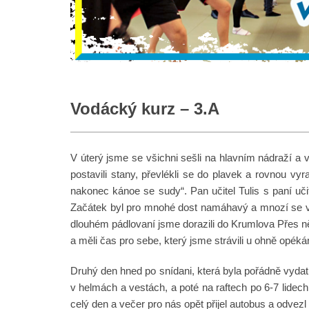
Vodácký kurz – 3.A
V úterý jsme se všichni sešli na hlavním nádraží a
postavili stany, převlékli se do plavek a rovnou vy
nakonec kánoe se sudy“. Pan učitel Tulis s paní uč
Začátek byl pro mnohé dost namáhavý a mnozí se vyko
dlouhém pádlovaní jsme dorazili do Krumlova Přes něko
a měli čas pro sebe, který jsme strávili u ohně opék
Druhý den hned po snídani, která byla pořádně vydatn
v helmách a vestách, a poté na raftech po 6-7 lidech.
celý den a večer pro nás opět přijel autobus a odvezl