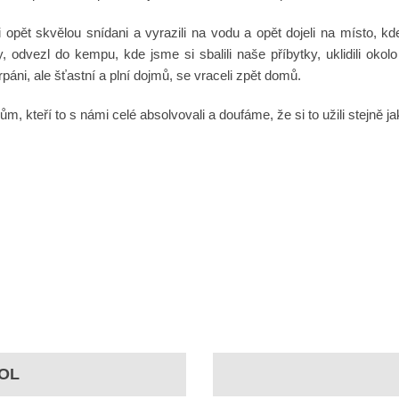
 opět skvělou snídani a vyrazili na vodu a opět dojeli na místo, k
dy, odvezl do kempu, kde jsme si sbalili naše příbytky, uklidili ok
páni, ale šťastní a plní dojmů, se vraceli zpět domů.
m, kteří to s námi celé absolvovali a doufáme, že si to užili stejně j
OL