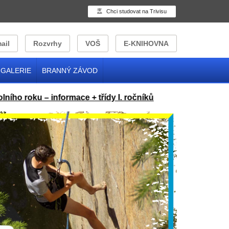
Chci studovat na Trivisu
ail
Rozvrhy
VOŠ
E-KNIHOVNA
GALERIE
BRANNÝ ZÁVOD
roku – informace + třídy I. ročníků