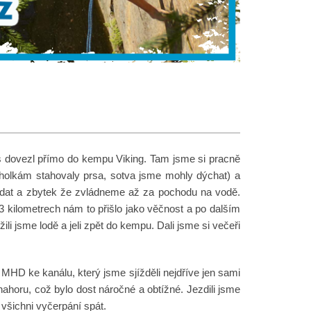
ás dovezl přímo do kempu Viking. Tam jsme si pracně
ko holkám stahovaly prsa, sotva jsme mohly dýchat) a
vládat a zbytek že zvládneme až za pochodu na vodě.
3 kilometrech nám to přišlo jako věčnost a po dalším
li jsme lodě a jeli zpět do kempu. Dali jsme si večeři
 MHD ke kanálu, který jsme sjížděli nejdříve jen sami
 nahoru, což bylo dost náročné a obtížné. Jezdili jsme
 všichni vyčerpání spát.