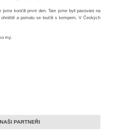
de jsme končili první den. Tam jsme byli pasováni na
olo ohniště a pomalu se loučili s kempem. V Českých
ako my.
NAŠI PARTNEŘI