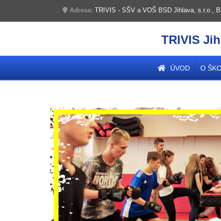
Adresa:
TRIVIS - SŠV a VOŠ BSD Jihlava, s.r.o., B
TRIVIS Jih
ÚVOD
O ŠK