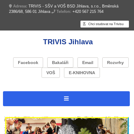
Adresa:
TRIVIS - SŠV a VOŠ BSD Jihlava, s.r.o., Brněnská
2386/68, 586 01 Jihlava
Telefon:
+420 567 215 764
Chci studovat na Trivisu
TRIVIS Jihlava
Facebook
Bakaláři
Email
Rozvrhy
VOŠ
E-KNIHOVNA